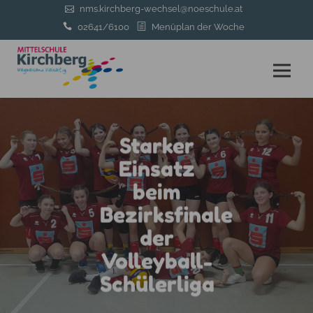
nms.kirchberg-wechsel@noeschule.at
02641/6100
Menüplan der Woche
Starker
Einsatz
beim
Bezirksfinale
der
Volleyball-
Schülerliga