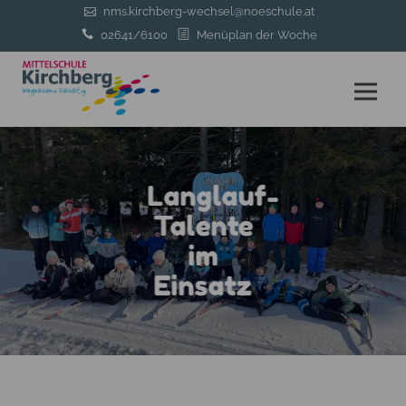
nms.kirchberg-wechsel@noeschule.at
02641/6100
Menüplan der Woche
Langlauf-
Talente
im
Einsatz