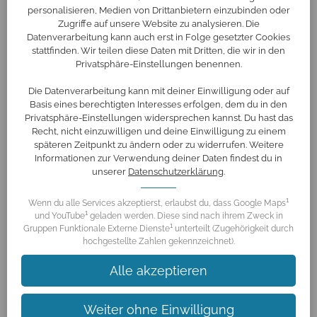
personalisieren, Medien von Drittanbietern einzubinden oder
Zugriffe auf unsere Website zu analysieren. Die
Datenverarbeitung kann auch erst in Folge gesetzter Cookies
stattfinden. Wir teilen diese Daten mit Dritten, die wir in den
Privatsphäre-Einstellungen benennen.
Die Datenverarbeitung kann mit deiner Einwilligung oder auf
Basis eines berechtigten Interesses erfolgen, dem du in den
Privatsphäre-Einstellungen widersprechen kannst. Du hast das
Recht, nicht einzuwilligen und deine Einwilligung zu einem
späteren Zeitpunkt zu ändern oder zu widerrufen. Weitere
Informationen zur Verwendung deiner Daten findest du in
unserer
Datenschutzerklärung
.
1
Wenn du alle Services akzeptierst, erlaubst du, dass Google Maps
1
und YouTube
geladen werden. Diese sind nach ihrem Zweck in
1
Gruppen Funktionale Externe Dienste
unterteilt (Zugehörigkeit durch
hochgestellte Zahlen gekennzeichnet).
Alle akzeptieren
Weiter ohne Einwilligung